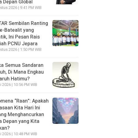
 Depan Global
stus 2026 | 9:41 PM WIB
AR Sembilan Ranting
e-Batealit yang
tik, Ini Pesan Rais
iah PCNU Jepara
stus 2026 | 1:50 PM WIB
ka Semua Sandaran
uh, Di Mana Engkau
aruh Hatimu?
li 2026 | 10:56 PM WIB
mena “Raan”: Apakah
asaan Kita Hari Ini
ang Menghancurkan
 Depan yang Kita
kan?
li 2026 | 10:48 PM WIB