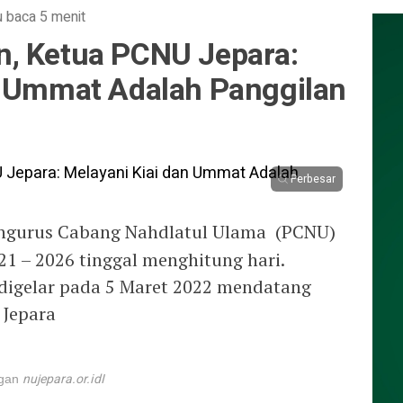
 baca 5 menit
, Ketua PCNU Jepara:
n Ummat Adalah Panggilan
Perbesar
engurus Cabang Nahdlatul Ulama (PCNU)
21 – 2026 tinggal menghitung hari.
digelar pada 5 Maret 2022 mendatang
 Jepara
nujepara.or.idI
ngan