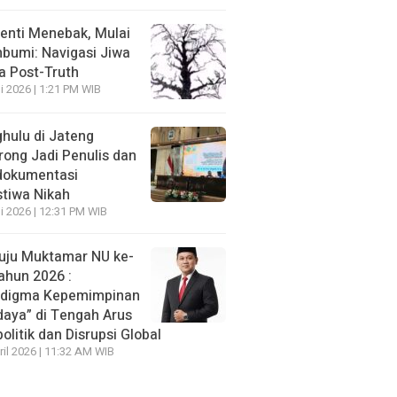
enti Menebak, Mulai
umi: Navigasi Jiwa
ra Post-Truth
li 2026 | 1:21 PM WIB
hulu di Jateng
rong Jadi Penulis dan
dokumentasi
stiwa Nikah
li 2026 | 12:31 PM WIB
ju Muktamar NU ke-
ahun 2026 :
adigma Kepemimpinan
daya” di Tengah Arus
olitik dan Disrupsi Global
ril 2026 | 11:32 AM WIB