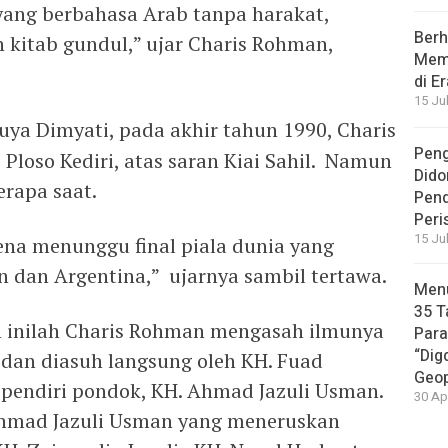
yang berbahasa Arab tanpa harakat,
Berh
 kitab gundul,” ujar Charis Rohman,
Memb
di E
15 Ju
ya Dimyati, pada akhir tahun 1990, Charis
Peng
loso Kediri, atas saran Kiai Sahil. Namun
Dido
rapa saat.
Pen
Peri
15 Ju
na menunggu final piala dunia yang
an dan Argentina,” ujarnya sambil tertawa.
Menu
35 T
h inilah Charis Rohman mengasah ilmunya
Par
“Dig
 dan diasuh langsung oleh KH. Fuad
Geop
pendiri pondok, KH. Ahmad Jazuli Usman.
30 Ap
hmad Jazuli Usman yang meneruskan