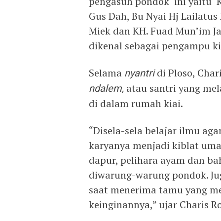
pengasuh pondok ini yaitu K
Gus Dah, Bu Nyai Hj Lailatu
Miek dan KH. Fuad Mun’im Jaz
dikenal sebagai pengampu ki
Selama
nyantri
di Ploso, Cha
ndalem,
atau santri yang mel
di dalam rumah kiai.
“Disela-sela belajar ilmu ag
karyanya menjadi kiblat umat 
dapur, pelihara ayam dan ba
diwarung-warung pondok. Jug
saat menerima tamu yang m
keinginannya,” ujar Charis 