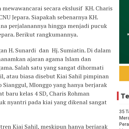
mewawancarai secara ekslusif KH. Charis
CNU Jepara. Siapakah sebenarnya KH.
na perjalanannya hingga menjadi pucuk
epara. Berikut rangkumannya.
gan H. Sunardi dan Hj. Sumiatin. Di dalam
enanamkan ajaran agama Islam dan
ama. Salah satu yang sangat dihormati
l, atau biasa disebut Kiai Sahil pimpinan
 Sianggul, Mlonggo yang hanya berjarak
at baru kelas 4 SD, Charis Rohman
Te
k nyantri pada kiai yang dikenal sangat
35 T
Mer
Pera
tren Kiai Sahil, meskipun hanya berjarak