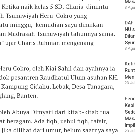
Masa
Ketika naik kelas 5 SD, Charis diminta
3 Agu
sah Tsanawiyah Heru Cokro yang
DAFT
satu minggu, kemudian saya dinaikan
NU s
D dan Madrasah Tsanawiyah tahunnya sama.
Dilan
mi” ujar Charis Rahman mengenang
Syur
3 Agu
Keti
Heru Cokro, oleh Kiai Sahil dan ayahnya ia
Runt
dok pesantren Raudhatul Ulum asuhan KH.
Men
23 Ju
Kampung Cidahu, Lebak, Desa Tanagara,
lang, Banten.
Feno
Kebi
 oleh Abuya Dimyati dari kitab-kitab tua
Sed
Masa
 beragam. Ada fiqh, ushul fiqh, tafsir,
Impi
 jika dilihat dari umur, belum saatnya saya
23 Ju