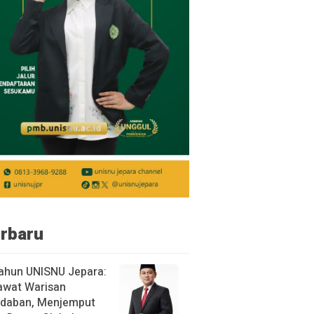
rbaru
ahun UNISNU Jepara:
awat Warisan
daban, Menjemput