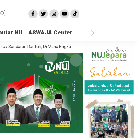
putar NU
ASWAJA Center
ndaran Runtuh, Di Mana Engkau Menaruh Hatimu?
Fenomena “Raan”: A