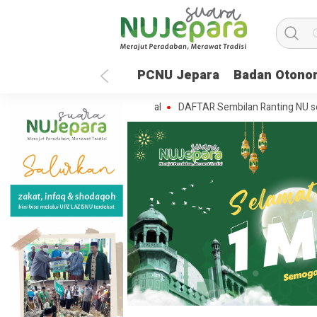
PCNU Jepara
Badan Otono
Menjemput Masa Depan Global
DAFTAR Sembilan Ranting NU se-Batealit