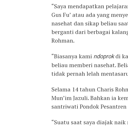
“Saya mendapatkan pelajaran
Gus Fu’ atau ada yang meny
nasehat dan sikap beliau sa
berganti dari berbagai kalan
Rohman.
“Biasanya kami
ndoprok
di k
beliau memberi nasehat. Bel
tidak pernah lelah mentasaru
Selama 14 tahun Charis Roh
Mun’im Jazuli. Bahkan ia k
santriwati Pondok Pesantren 
“Suatu saat saya diajak nai