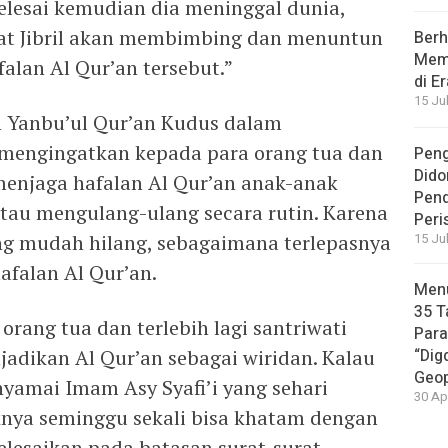
lesai kemudian dia meninggal dunia,
at Jibril akan membimbing dan menuntun
Berh
Memb
alan Al Qur’an tersebut.”
di E
15 Ju
h Yanbu’ul Qur’an Kudus dalam
mengingatkan kepada para orang tua dan
Peng
Dido
 menjaga hafalan Al Qur’an anak-anak
Pen
tau mengulang-ulang secara rutin. Karena
Peri
ing mudah hilang, sebagaimana terlepasnya
15 Ju
hafalan Al Qur’an.
Menu
35 T
orang tua dan terlebih lagi santriwati
Par
adikan Al Qur’an sebagai wiridan. Kalau
“Dig
Geop
yamai Imam Asy Syafi’i yang sehari
30 Ap
knya seminggu sekali bisa khatam dengan
elesaikan pada batasan surat-surat