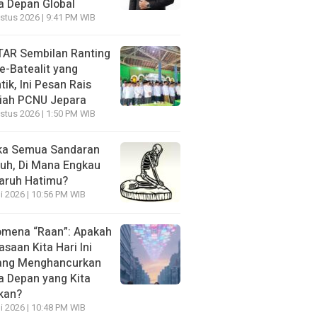
 Depan Global
stus 2026 | 9:41 PM WIB
AR Sembilan Ranting
e-Batealit yang
tik, Ini Pesan Rais
iah PCNU Jepara
stus 2026 | 1:50 PM WIB
ka Semua Sandaran
uh, Di Mana Engkau
aruh Hatimu?
li 2026 | 10:56 PM WIB
mena “Raan”: Apakah
asaan Kita Hari Ini
ang Menghancurkan
 Depan yang Kita
kan?
li 2026 | 10:48 PM WIB