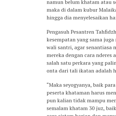
namun belum khatam atau se
maka di dalam kubur Malaik
hingga dia menyelesaikan haf
Pengasuh Pesantren Tahfidz
kesempatan yang sama juga 
wali santri, agar senantiasa
mereka dengan cara nderes a
salah satu perkara yang pal
onta dari tali ikatan adalah 
“Maka seyogyanya, baik para 
peserta khataman harus menj
pun kalian tidak mampu men
semalam khatam 30 juz, bai
cara sistem harian dan meny