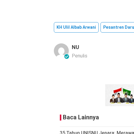
KH Ulil Albab Arwani
Pesantren Dar
NU
Penulis
Baca Lainnya
35 Tahun UNISNU Jepara: Merawa