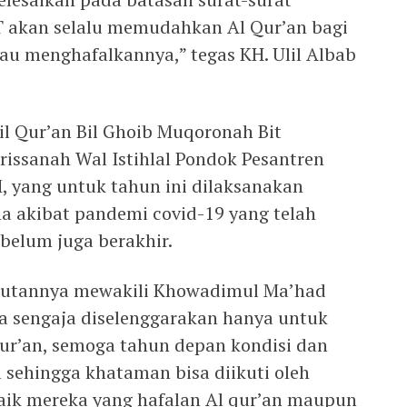
WT akan selalu memudahkan Al Qur’an bagi
au menghafalkannya,” tegas KH. Ulil Albab
l Qur’an Bil Ghoib Muqoronah Bit
irissanah Wal Istihlal Pondok Pesantren
, yang untuk tahun ini dilaksanakan
na akibat pandemi covid-19 yang telah
belum juga berakhir.
butannya mewakili Khowadimul Ma’had
a sengaja diselenggarakan hanya untuk
Qur’an, semoga tahun depan kondisi dan
 sehingga khataman bisa diikuti oleh
baik mereka yang hafalan Al qur’an maupun