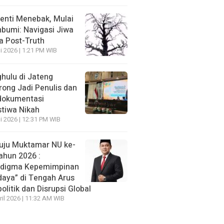
enti Menebak, Mulai
umi: Navigasi Jiwa
ra Post-Truth
li 2026 | 1:21 PM WIB
hulu di Jateng
rong Jadi Penulis dan
dokumentasi
stiwa Nikah
li 2026 | 12:31 PM WIB
ju Muktamar NU ke-
ahun 2026 :
adigma Kepemimpinan
daya” di Tengah Arus
olitik dan Disrupsi Global
ril 2026 | 11:32 AM WIB