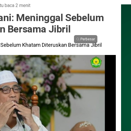
tu baca 2 menit
wani: Meninggal Sebelum
n Bersama Jibril
Perbesar