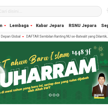
m
Lembaga
Kabar Jepara
RSNU Jepara
Se
obal
DAFTAR Sembilan Ranting NU se-Batealit yang Dilantik, Ini Pesan