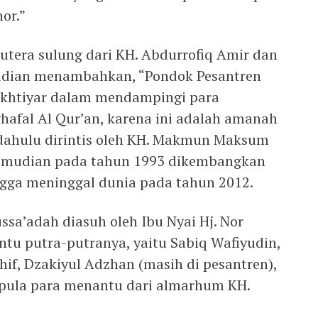
or.”
tera sulung dari KH. Abdurrofiq Amir dan
udian menambahkan, “Pondok Pesantren
rikhtiyar dalam mendampingi para
hafal Al Qur’an, karena ini adalah amanah
t dahulu dirintis oleh KH. Makmun Maksum
emudian pada tahun 1993 dikembangkan
ngga meninggal dunia pada tahun 2012.
ssa’adah diasuh oleh Ibu Nyai Hj. Nor
u putra-putranya, yaitu Sabiq Wafiyudin,
f, Dzakiyul Adzhan (masih di pesantren),
 pula para menantu dari almarhum KH.