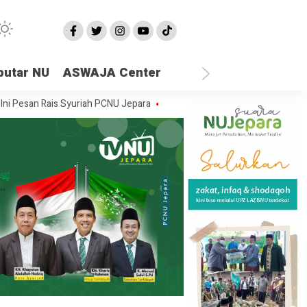
putar NU
ASWAJA Center
 Rais Syuriah PCNU Jepara
Ketika Semua Sandaran Runtuh, Di Mana 