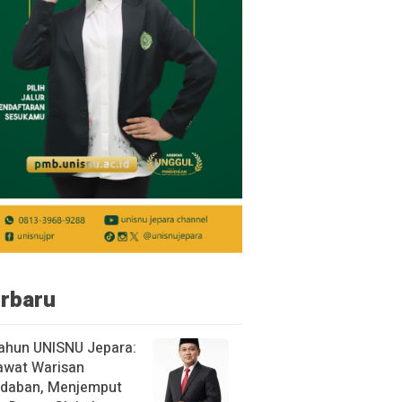
rbaru
ahun UNISNU Jepara:
awat Warisan
daban, Menjemput