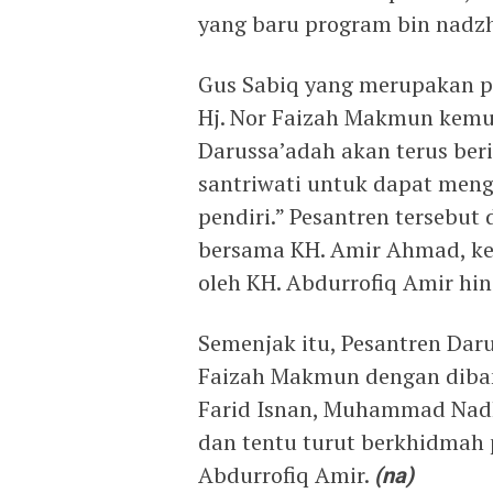
yang baru program bin nadzh
Gus Sabiq yang merupakan pu
Hj. Nor Faizah Makmun kem
Darussa’adah akan terus be
santriwati untuk dapat meng
pendiri.” Pesantren tersebu
bersama KH. Amir Ahmad, k
oleh KH. Abdurrofiq Amir hi
Semenjak itu, Pesantren Daru
Faizah Makmun dengan dibant
Farid Isnan, Muhammad Nadhi
dan tentu turut berkhidmah
Abdurrofiq Amir.
(na)