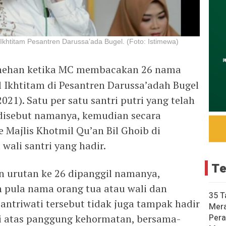
l Ikhtitam Pesantren Darussa’ada Bugel. (Foto: Istimewa)
ehan ketika MC membacakan 26 nama
il Ikhtitam di Pesantren Darussa’adah Bugel
021). Satu per satu santri putri yang telah
 disebut namanya, kemudian secara
 Majlis Khotmil Qu’an Bil Ghoib di
wali santri yang hadir.
Te
an urutan ke 26 dipanggil namanya,
 pula nama orang tua atau wali dan
35 T
santriwati tersebut tidak juga tampak hadir
Mer
i atas panggung kehormatan, bersama-
Pera