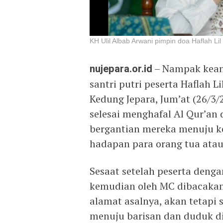
KH Ulil Albab Arwani pimpin doa Haflah Li
nujepara.or.id
– Nampak kean
santri putri peserta Haflah L
Kedung Jepara, Jum’at (26/3/2
selesai menghafal Al Qur’an
bergantian mereka menuju ke
hadapan para orang tua atau 
Sesaat setelah peserta deng
kemudian oleh MC dibacakan
alamat asalnya, akan tetapi 
menuju barisan dan duduk d