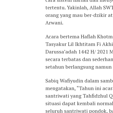
tertentu. Yakinlah, Allah S
orang yang mau ber-dzikir at
Arwani.
Acara bertema Haflah Khotmi
Tasyakur Lil Ikhtitam Fi Akh
Darussa’adah 1442 H/ 2021 M
secara terbatas dan sederha
setahun berlangsung namun 
Sabiq Wafiyudin dalam sam
mengatakan, “Tahun ini acar
santriwati yang Tahfidzhul 
situasi dapat kembali normal
seluruh santriwati pondok, 