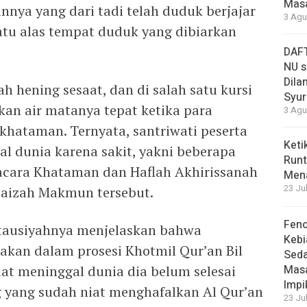
Masa
nnya yang dari tadi telah duduk berjajar
3 Agu
satu alas tempat duduk yang dibiarkan
DAFT
NU s
Dilan
h hening sesaat, dan di salah satu kursi
Syur
an air matanya tepat ketika para
3 Agu
khataman. Ternyata, santriwati peserta
Keti
al dunia karena sakit, yakni beberapa
Runt
acara Khataman dan Haflah Akhirissanah
Men
23 Ju
Faizah Makmun tersebut.
Feno
 tausiyahnya menjelaskan bahwa
Kebi
akan dalam prosesi Khotmil Qur’an Bil
Sed
at meninggal dunia dia belum selesai
Masa
Impi
g yang sudah niat menghafalkan Al Qur’an
23 Ju