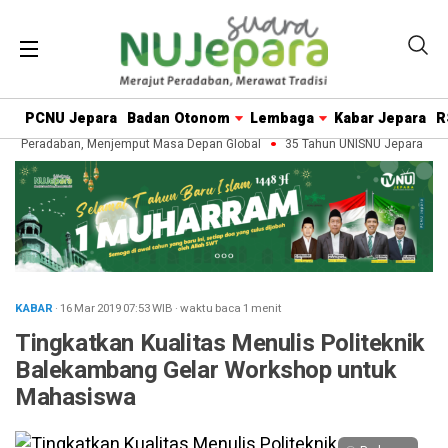
PCNU Jepara
Badan Otonom
Lembaga
Kabar Jepara
R
n Peradaban, Menjemput Masa Depan Global
35 Tahun UNISNU Jepara: Mera
KABAR
· 16 Mar 2019
07:53
WIB
·
waktu baca 1 menit
Tingkatkan Kualitas Menulis Politeknik
Balekambang Gelar Workshop untuk
Mahasiswa