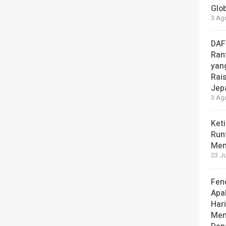
Glo
3 Ag
DAF
Rant
yang
Rai
Jep
3 Ag
Ket
Run
Men
23 Ju
Fen
Apa
Hari
Men