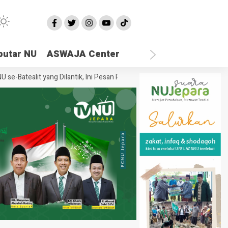
putar NU
ASWAJA Center
atealit yang Dilantik, Ini Pesan Rais Syuriah PCNU Jepara
Ketika Se