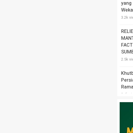
yang 
Weka
3.2k v
RELI
MANT
FACT
SUMB
2.5k v
Khut
Pers
Rama
2.4k v
Meng
Pert
Melaw
2k vie