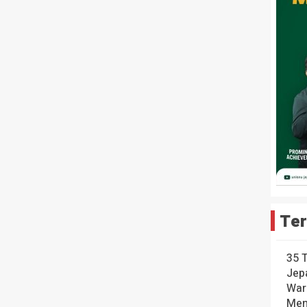
Ter
35 
Jep
War
Men