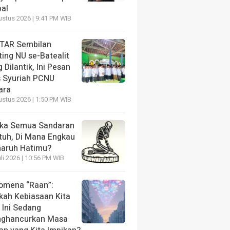
bal
ustus 2026 | 9:41 PM WIB
TAR Sembilan
ing NU se-Batealit
 Dilantik, Ini Pesan
s Syuriah PCNU
ara
ustus 2026 | 1:50 PM WIB
ika Semua Sandaran
tuh, Di Mana Engkau
aruh Hatimu?
li 2026 | 10:56 PM WIB
omena “Raan”:
kah Kebiasaan Kita
 Ini Sedang
ghancurkan Masa