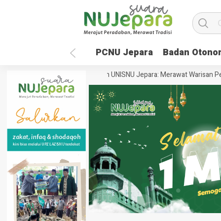
PCNU Jepara
Badan Otono
Masa Depan Global
35 Tahun UNISNU Jepara: Merawat Warisan Perad