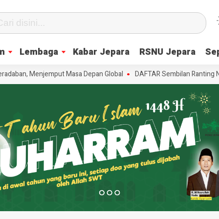
m
Lembaga
Kabar Jepara
RSNU Jepara
Se
aban, Menjemput Masa Depan Global
DAFTAR Sembilan Ranting NU se-B