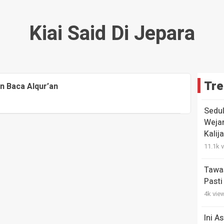
Kiai Said Di Jepara
Tre
in Baca Alqur’an
Sedul
Weja
Kalij
11.1k 
Tawas
Pasti
4k vie
Ini A