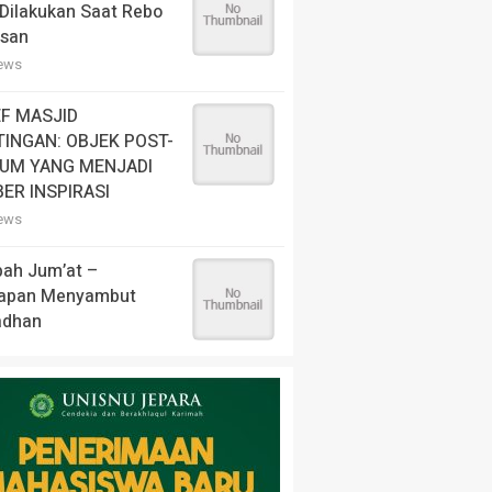
Dilakukan Saat Rebo
san
iews
EF MASJID
INGAN: OBJEK POST-
UM YANG MENJADI
ER INSPIRASI
iews
bah Jum’at –
iapan Menyambut
dhan
iews
enang Dahsyatnya
empuran Pati Unus
an Portugis di Malaka
ws