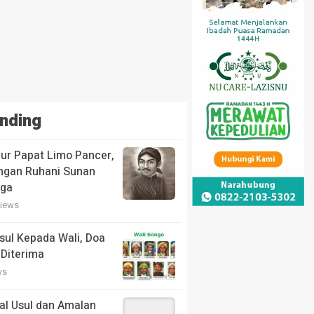
nding
ur Papat Limo Pancer,
ngan Ruhani Sunan
aga
views
ul Kepada Wali, Doa
 Diterima
ws
sal Usul dan Amalan