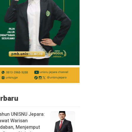
rbaru
ahun UNISNU Jepara:
awat Warisan
daban, Menjemput