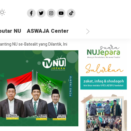
putar NU
ASWAJA Center
-Batealit yang Dilantik, Ini Pesan Rais Syuriah PCNU Jepara
Ketika 