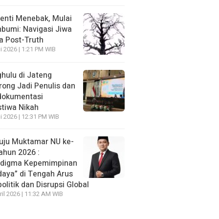
enti Menebak, Mulai
umi: Navigasi Jiwa
ra Post-Truth
li 2026 | 1:21 PM WIB
hulu di Jateng
rong Jadi Penulis dan
dokumentasi
stiwa Nikah
li 2026 | 12:31 PM WIB
ju Muktamar NU ke-
ahun 2026 :
adigma Kepemimpinan
daya” di Tengah Arus
olitik dan Disrupsi Global
ril 2026 | 11:32 AM WIB