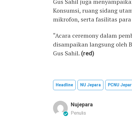
Gus Sahil juga menyampaikan
Konsumsi, ruang sidang utama
mikrofon, serta fasilitas par
“Acara ceremony dalam pemb
disampaikan langsung oleh B
Gus Sahil.
(red)
Headline
NU Jepara
PCNU Jepar
Nujepara
Penulis