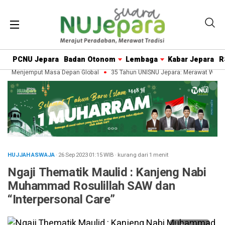
PCNU Jepara
Badan Otonom
Lembaga
Kabar Jepara
R
n, Menjemput Masa Depan Global
35 Tahun UNISNU Jepara: Merawat Warisa
HUJJAH ASWAJA
· 26 Sep 2023
01:15
WIB
·
kurang dari 1 menit
Ngaji Thematik Maulid : Kanjeng Nabi
Muhammad Rosulillah SAW dan
“Interpersonal Care”