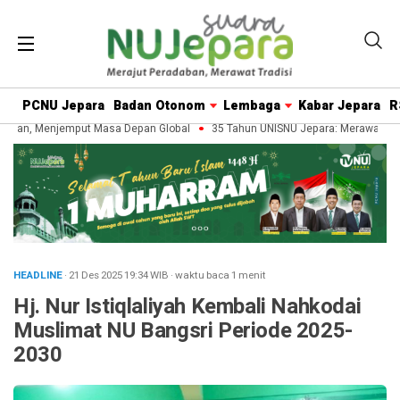
PCNU Jepara
Badan Otonom
Lembaga
Kabar Jepara
R
ban, Menjemput Masa Depan Global
35 Tahun UNISNU Jepara: Merawat Wari
HEADLINE
· 21 Des 2025
19:34
WIB
·
waktu baca 1 menit
Hj. Nur Istiqlaliyah Kembali Nahkodai
Muslimat NU Bangsri Periode 2025-
2030