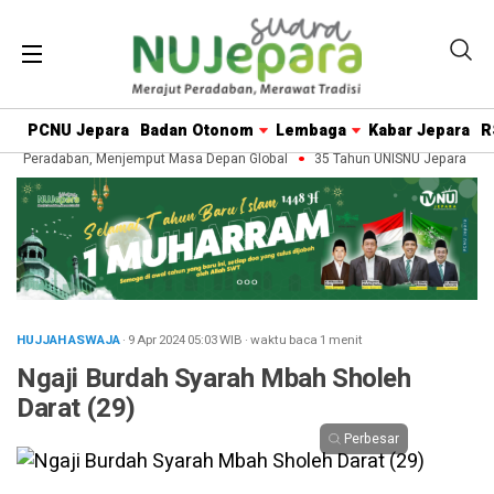
PCNU Jepara
Badan Otonom
Lembaga
Kabar Jepara
R
n Peradaban, Menjemput Masa Depan Global
35 Tahun UNISNU Jepara: Mera
HUJJAH ASWAJA
· 9 Apr 2024
05:03
WIB
·
waktu baca 1 menit
Ngaji Burdah Syarah Mbah Sholeh
Darat (29)
Perbesar