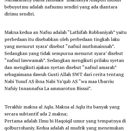
bebuyutmu adalah nafsumu sendiri yang ada diantara
dirimu sendiri.
Makna kedua an Nafsu adalah “Lathifah Robbaniyah” yaitu
perbedaan itu disebabkan oleh perbedaan tingkah laku
yang menurut syara’ disebut “nafsul muthmainnah”.
Sedangkan yang tidak sempurna menurut syara’ disebut
“nafsul lawwamah”. Sedangkan mengikuti prilaku syetan
dan mengikuti ajakan syetan disebut “nafsul amarah”
sebagaimana dawuh Gusti Allah SWT dari cerita tentang
Nabi Yusuf AS ibna Nabi Ya’qub AS “wa maa Ubarriu
Nafsiy Innannafsa La ammarotun Bissui”.
Terakhir makna al Aqlu. Makna al Aqlu itu banyak yang
secara subtantif ada 2 makna;
Pertama adalah Ilmu bi Haqoiqil umur yang tempatnya di
qolburrohaniy. Kedua adalah al mudrik yang menemukan