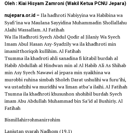
Oleh : Kiai Hisyam Zamroni (Wakil Ketua PCNU Jepara)
nujepara.or.id –
Ila hadhroti Nabiyyina wa Habibina wa
Syafi’ina wa Maulana Sayyidina Muhammadin Shollallahu
Alaihi Wassallam. Al Fatihah
Wa Ila Hadhroti Syech Abdul Qodir al Jilaniy Wa Syech
Imam Abul Hasan Asy-Syadzily wa ila khadhroti min
imamitthoriqoh kullihim. Al Fatihah
Tsumma ila khadroti ahli sanadina fi kitabil burdah al
Habib Abdullah al Hindwan min al Al Habib Ali As Shihab
min Asy Syech Nawawi al jepara min syaikhina wa
murobbi ruhina simbah Sholeh Darat ushulihi wa furu’ihi,
wa ustadzihi wa muridihi wa liman atba’a ilaihi. Al Fatihah
Tsumna ila khadhroti khusushon shohibil burdah Syech
imam Abu Abdullah Muhammad bin Sa’id al Bushiriy. Al
Fatihah
Bismillahirrohmanirrohim
Lanjutan syarah Nadhom (19.1)