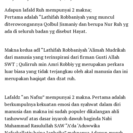
Adapun lafald Ruh mempunyai 2 makna;
Pertama adalah “Lathifah Robbaniyah yang muncul
diterowongannya Qolbul Jismaniy dan berupa Nur Ruh yg
ada di seluruh badan yg disebut Hayat.
Makna kedua adl “Lathifah Robbaniyah ‘Alimah Mudrikah
dari manusia yang terinspirasi dari firman Gusti Allah
SWT ; Qulirruh min Amri Robbiy yg merupakan perkara
luar biasa yang tidak terjangkau oleh akal manusia dan ini
merupakan haqiqat dan dzat ruh.
Lafaldz “an Nafsu” mempunyai 2 makna. Pertama adalah
berkumpulnya kekuatan emosi dan syahwat dalam diri
manusia dan makna ini sudah populer dikalangan ahli
tashowwuf atas dasar isyaroh dawuh baginda Nabi
Muhammad Rasulullah SAW “A’da ‘Aduwwika
Nafsakallatiy baina Janbaika” maknanya Adapun musuh